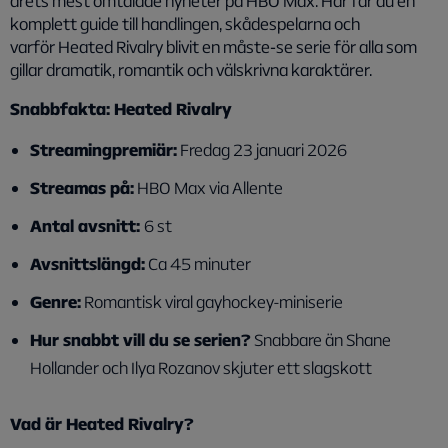
årets mest omtalade nyheter på HBO Max. Här får du en
komplett guide till handlingen, skådespelarna och
varför
Heated Rivalry
blivit en måste‑se serie för alla som
gillar dramatik, romantik och välskrivna karaktärer.
Snabbfakta: Heated Rivalry
Streamingpremiär:
Fredag 23 januari 2026
Streamas på:
HBO Max via Allente
Antal avsnitt:
6 st
Avsnittslängd:
Ca 45 minuter
Genre:
Romantisk viral gayhockey-miniserie
Hur snabbt vill du se serien?
Snabbare än Shane
Hollander och Ilya Rozanov skjuter ett slagskott
Vad är Heated Rivalry?