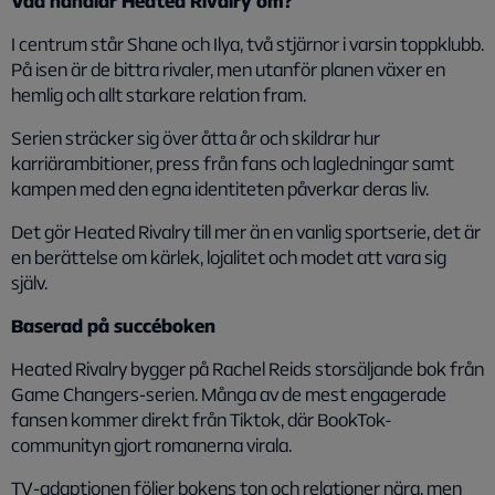
Vad handlar Heated Rivalry om?
I centrum står Shane och Ilya, två stjärnor i varsin toppklubb.
På isen är de bittra rivaler, men utanför planen växer en
hemlig och allt starkare relation fram.
Serien sträcker sig över åtta år och skildrar hur
karriärambitioner, press från fans och lagledningar samt
kampen med den egna identiteten påverkar deras liv.
Det gör
Heated Rivalry
till mer än en vanlig sportserie, det är
en berättelse om kärlek, lojalitet och modet att vara sig
själv.
Baserad på succéboken
Heated Rivalry
bygger på Rachel Reids storsäljande bok från
Game Changers‑serien. Många av de mest engagerade
fansen kommer direkt från Tiktok, där BookTok-
communityn gjort romanerna virala.
TV‑adaptionen följer bokens ton och relationer nära, men