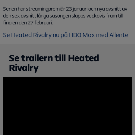
Serien har streamingpremiär 23 januari och nya avsnitt av
den sex avsnitt långa säsongen släpps veckovis fram till
finalen den 27 februari.
Se Heated Rivalry nu på HBO Max med Allente
.
Se trailern till Heated
Rivalry