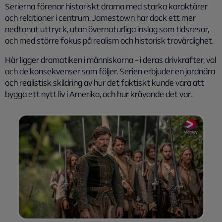
Serierna förenar historiskt drama med starka karaktärer
och relationer i centrum. Jamestown har dock ett mer
nedtonat uttryck, utan övernaturliga inslag som tidsresor,
och med större fokus på realism och historisk trovärdighet.
Här ligger dramatiken i människorna – i deras drivkrafter, val
och de konsekvenser som följer. Serien erbjuder en jordnära
och realistisk skildring av hur det faktiskt kunde vara att
bygga ett nytt liv i Amerika, och hur krävande det var.