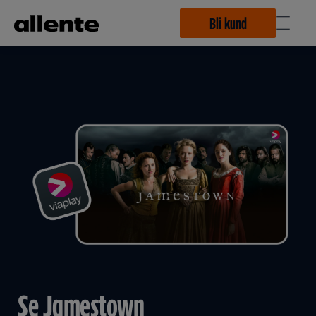
Hoppa till huvudinnehåll
Bli kund
Se Jamestown