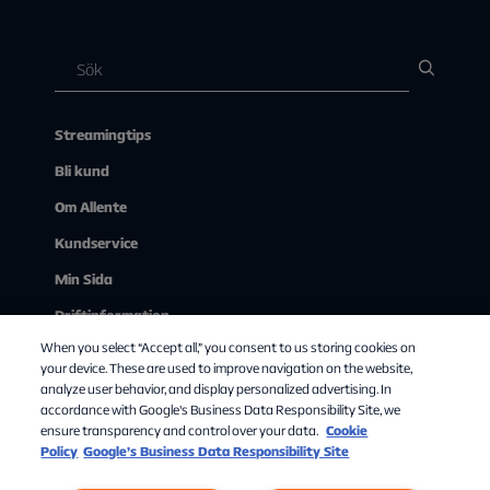
Streamingtips
Bli kund
Om Allente
Kundservice
Min Sida
Driftinformation
When you select “Accept all,” you consent to us storing cookies on
Se på tv via webben
your device. These are used to improve navigation on the website,
analyze user behavior, and display personalized advertising. In
accordance with Google's Business Data Responsibility Site, we
ensure transparency and control over your data.
Cookie
Policy
Google’s Business Data Responsibility Site