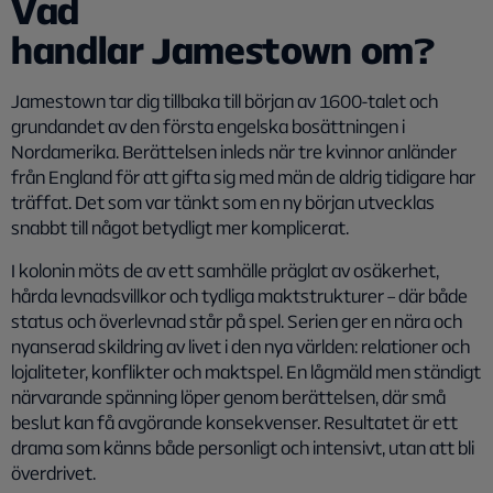
Vad
handlar Jamestown om?
Jamestown tar dig tillbaka till början av 1600-talet och
grundandet av den första engelska bosättningen i
Nordamerika. Berättelsen inleds när tre kvinnor anländer
från England för att gifta sig med män de aldrig tidigare har
träffat. Det som var tänkt som en ny början utvecklas
snabbt till något betydligt mer komplicerat.
I kolonin möts de av ett samhälle präglat av osäkerhet,
hårda levnadsvillkor och tydliga maktstrukturer – där både
status och överlevnad står på spel. Serien ger en nära och
nyanserad skildring av livet i den nya världen: relationer och
lojaliteter, konflikter och maktspel. En lågmäld men ständigt
närvarande spänning löper genom berättelsen, där små
beslut kan få avgörande konsekvenser. Resultatet är ett
drama som känns både personligt och intensivt, utan att bli
överdrivet.