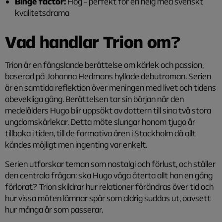
Binge factor:
Hög – perfekt för en helg med svenskt
kvalitetsdrama
Vad handlar Trion om?
Trion är en fängslande berättelse om kärlek och passion,
baserad på Johanna Hedmans hyllade debutroman. Serien
är en samtida reflektion över meningen med livet och tidens
obevekliga gång. Berättelsen tar sin början när den
medelålders Hugo blir uppsökt av dottern till sina två stora
ungdomskärlekar. Detta möte slungar honom tjugo år
tillbaka i tiden, till de formativa åren i Stockholm då allt
kändes möjligt men ingenting var enkelt.
Serien utforskar teman som nostalgi och förlust, och ställer
den centrala frågan: ska Hugo våga återta allt han en gång
förlorat? Trion skildrar hur relationer förändras över tid och
hur vissa möten lämnar spår som aldrig suddas ut, oavsett
hur många år som passerar.