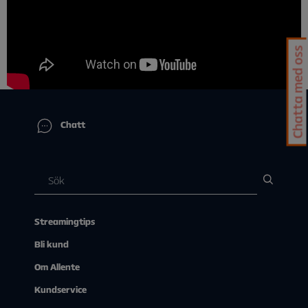
Chatta med oss
Chatt
Streamingtips
Bli kund
Om Allente
Kundservice