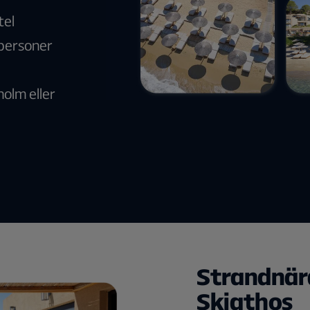
tel
 personer
holm eller
Strandnär
Skiathos