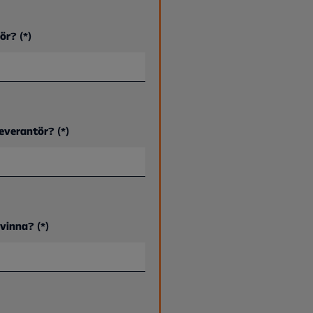
ör?​
everantör?​
vinna?​