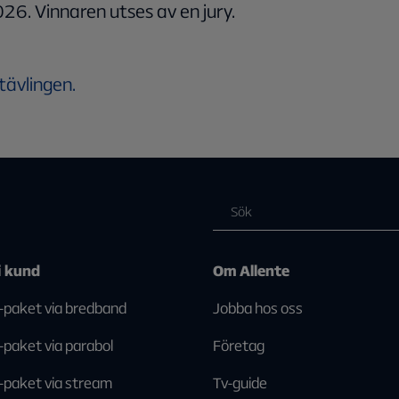
. Vinnaren utses av en jury.
 tävlingen.
i kund
Om Allente
-paket via bredband
Jobba hos oss
-paket via parabol
Företag
-paket via stream
Tv-guide