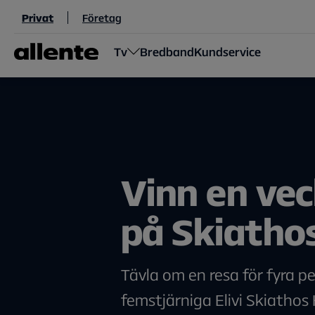
Hoppa till huvudinnehåll
Privat
Företag
Tv
Bredband
Kundservice
Vinn en ve
på Skiatho
Tävla om en resa för fyra per
femstjärniga Elivi Skiathos 