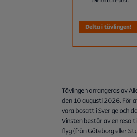
telefon och e-post.
Delta i tävlingen!
Tävlingen arrangeras av All
den 10 augusti 2026. För at
vara bosatt i Sverige och d
Vinsten består av en resa til
flyg (från Göteborg eller 