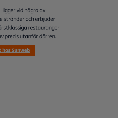
l ligger vid några av
e stränder och erbjuder
förstklassiga restauranger
av precis utanför dörren.
t hos Sunweb