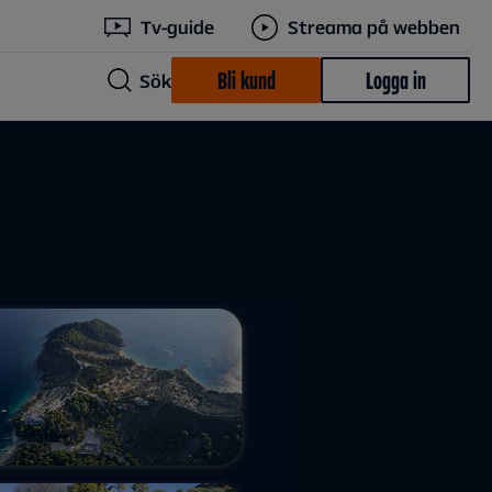
Tv-guide
Streama på webben
Bli kund
Logga in
Sök