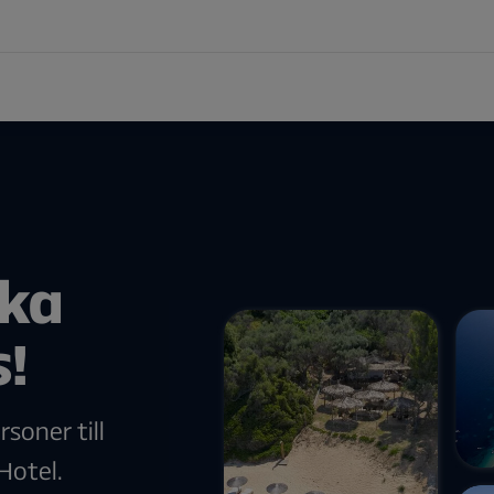
cka
s!
soner till
Hotel.