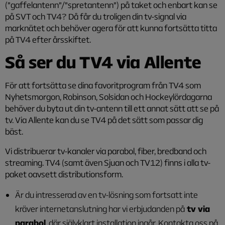
(”gaffelantenn”/”spretantenn”) på taket och enbart kan se
på SVT och TV4? Då får du troligen din tv-signal via
marknätet och behöver agera för att kunna
fortsätta
titta
på TV4 efter årsskiftet.
Så ser du TV4 via Allente
För att fortsätta se dina favoritprogram från TV4 som
Nyhetsmorgon, Robinson, Solsidan och Hockeylördagarna
behöver du byta ut din tv-antenn till ett annat sätt att se på
tv. Via Allente kan du se TV4 på det sätt som passar dig
bäst.
Vi distribuerar tv-kanaler via parabol, fiber, bredband och
streaming. TV4 (samt även Sjuan och TV12) finns i alla tv-
paket oavsett distributionsform.
Är du intresserad av en tv-lösning som fortsatt inte
kräver internetanslutning har vi erbjudanden på
tv via
parabol
, där självklart installation ingår. Kontakta oss på