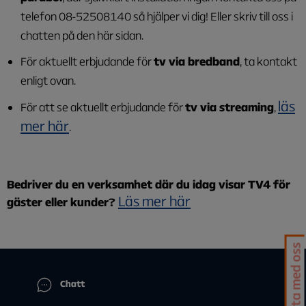
telefon 08-52508140 så hjälper vi dig! Eller skriv till oss i
chatten på den här sidan.
För aktuellt erbjudande för
tv via bredband
, ta kontakt
enligt ovan.
läs
För att se aktuellt erbjudande för
tv via streaming
,
mer här
.
Bedriver du en verksamhet där du idag visar TV4 för
Läs mer här
gäster eller kunder?
Chatta med oss
Chatt