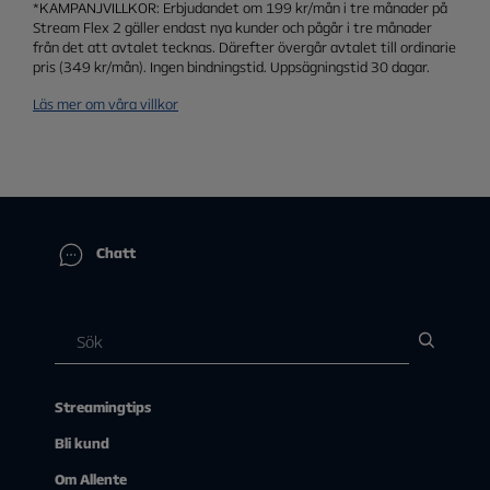
*KAMPANJVILLKOR: Erbjudandet om 199 kr/mån i tre månader på
Stream Flex 2 gäller endast nya kunder och pågår i tre månader
från det att avtalet tecknas. Därefter övergår avtalet till ordinarie
pris (349 kr/mån). Ingen bindningstid. Uppsägningstid 30 dagar.
Läs mer om våra villkor
Chatt
Streamingtips
Bli kund
Om Allente