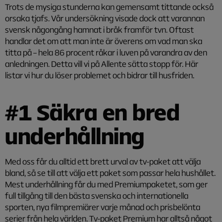
Trots de mysiga stunderna kan gemensamt tittande också
orsaka tjafs. Vår undersökning visade dock att varannan
svensk någongång hamnat i bråk framför tvn. Oftast
handlar det om att man inte är överens om vad man ska
titta på – hela 86 procent råkar i luven på varandra av den
anledningen. Detta vill vi på Allente sätta stopp för. Här
listar vi hur du löser problemet och bidrar till husfriden.
#1 Säkra en bred
underhållning
Med oss får du alltid ett brett urval av tv-paket att välja
bland, så se till att välja ett paket som passar hela hushållet.
Mest underhållning får du med Premiumpaketet, som ger
full tillgång till den bästa svenska och internationella
sporten, nya filmpremiärer varje månad och prisbelönta
serier från hela världen. Tv-paket Premium har alltså något