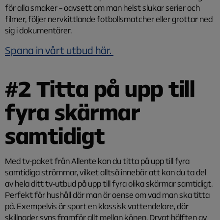
för alla smaker – oavsett om man helst slukar serier och
filmer, följer nervkittlande fotbollsmatcher eller grottar ned
sig i dokumentärer.
Spana in vårt utbud här.
#2 Titta på upp till
fyra skärmar
samtidigt
Med tv-paket från Allente kan du titta på upp till fyra
samtidiga strömmar, vilket alltså innebär att kan du ta del
av hela ditt tv-utbud på upp till fyra olika skärmar samtidigt.
Perfekt för hushåll där man är oense om vad man ska titta
på. Exempelvis är sport en klassisk vattendelare, där
skillnader syns framför allt mellan könen. Drygt hälften av