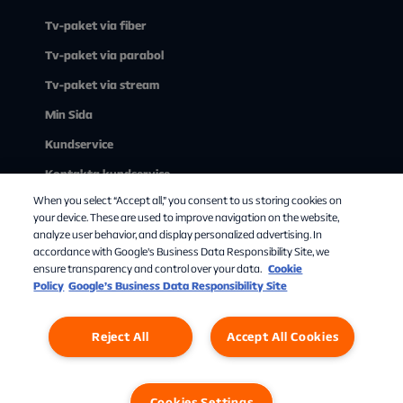
Tv-paket via fiber
Tv-paket via parabol
Tv-paket via stream
Min Sida
Kundservice
Kontakta kundservice
When you select “Accept all,” you consent to us storing cookies on
Om Allente
your device. These are used to improve navigation on the website,
analyze user behavior, and display personalized advertising. In
accordance with Google's Business Data Responsibility Site, we
ensure transparency and control over your data.
Cookie
Policy
Google’s Business Data Responsibility Site
Reject All
Accept All Cookies
Personuppgifter
Cookies
Cookies Settings
Cookies Settings