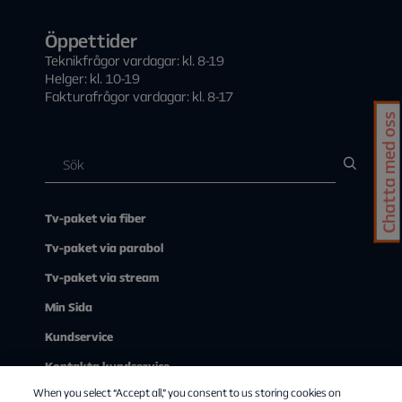
Öppettider
Teknikfrågor vardagar: kl. 8-19
Helger: kl. 10-19
Fakturafrågor vardagar: kl. 8-17
Chatta med oss
Tv-paket via fiber
Tv-paket via parabol
Tv-paket via stream
Min Sida
Kundservice
Kontakta kundservice
When you select “Accept all,” you consent to us storing cookies on
Om Allente