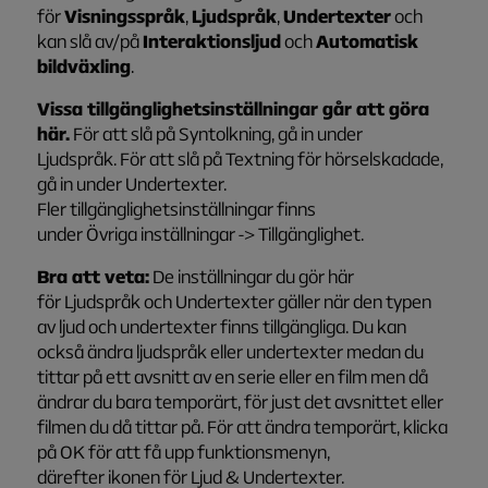
för
Visningsspråk
,
Ljudspråk
,
Undertexter
och
kan slå av/på
Interaktionsljud
och
Automatisk
bildväxling
.
Vissa tillgänglighetsinställningar går att göra
här.
För att slå på Syntolkning, gå in under
Ljudspråk. För att slå på Textning för hörselskadade,
gå in under Undertexter.
Fler tillgänglighetsinställningar finns
under Övriga inställningar -> Tillgänglighet.
Bra att veta:
De inställningar du gör här
för Ljudspråk och Undertexter gäller när den typen
av ljud och undertexter finns tillgängliga. Du kan
också ändra ljudspråk eller undertexter medan du
tittar på ett avsnitt av en serie eller en film men då
ändrar du bara temporärt, för just det avsnittet eller
filmen du då tittar på. För att ändra temporärt, klicka
på OK för att få upp funktionsmenyn,
därefter ikonen för Ljud & Undertexter.