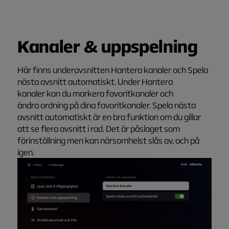
Kanaler & uppspelning
Här
finns
underavsnitt
en
Hantera kanaler
och Spela
nästa avsnitt automatiskt.
Under
Hantera
kanaler
kan
du
markera favoritkanaler och
ändra
ordning
på dina
favo
rit
kanaler
.
Spela nästa
avsnitt automatiskt
är en bra funktion om du gillar
att se flera avsnitt i rad. De
t
är
påslaget som
förinställning
men
kan närsomhelst slås av
, och på
igen.