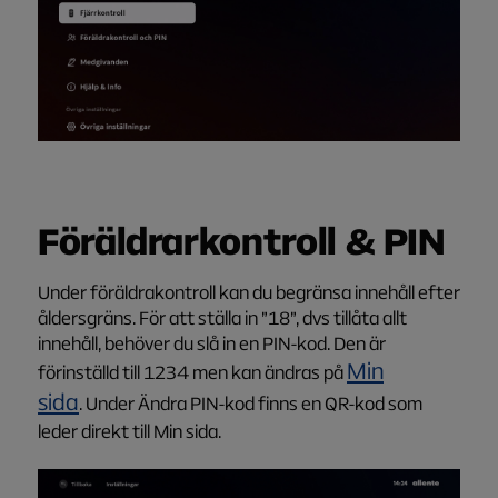
Föräldrarkontroll & PIN
Under
föräldrakontroll
kan du begränsa innehåll efter
åldersgräns.
För att ställa in ”18”
, dvs
tillåta allt
innehåll
,
behöver du slå in en PIN-kod. Den är
Min
förinställd till 1234 men kan ändras på
sida
.
Under
Ändra
PIN-kod
finns en
QR-kod
som
leder direkt till Min sida
.