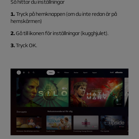
Så
hittar
du instä
llningar
1.
Tryck på hemknappen (om du inte redan är på
hemskärmen)
2.
Gå till ikonen för inställningar (kugghjulet).
3.
Tryck OK.