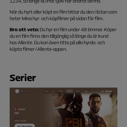
1234, så länge du inte själv har ändrat denna.
När du hyrt eller köpt en film hittar du den i listan som
heter Mina hyr- och köpfilmer på sidan för film.
Bra att veta:
Du hyr en film under 48 timmar. Köper
du en film finns den tillgänglig så länge du är kund
hos Allente. Du kan även titta på alla hyrda- och
köpta filmer i Allente-appen.
S
erier