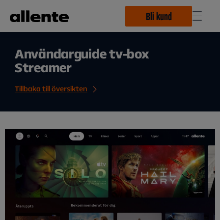
Hoppa till huvudinnehåll
Bli kund
Användarguide tv-box
Streamer
Tillbaka till översikten