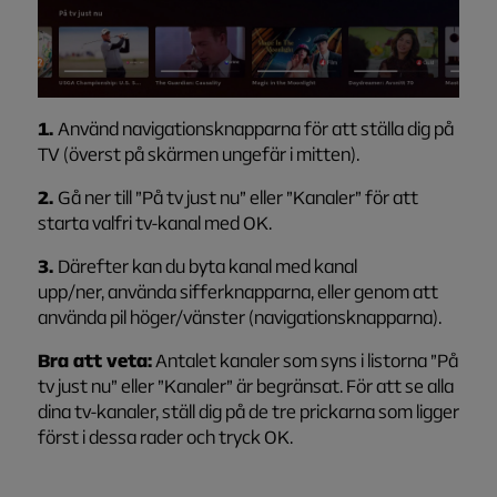
1.
Använd navigationsknapparna för att ställa dig på
TV (överst på skärmen ungefär i mitten).
2.
Gå ner till ”På tv just nu” eller ”Kanaler” för att
starta valfri tv-kanal med OK.
3.
Därefter kan du byta kanal med kanal
upp/ner, använda sifferknapparna, eller genom att
använda pil höger/vänster (navigationsknapparna).
Bra att veta:
Antalet kanaler som syns i listorna ”På
tv just nu” eller ”Kanaler” är begränsat. För att se alla
dina tv-kanaler, ställ dig på de tre prickarna som ligger
först i dessa rader och tryck OK.