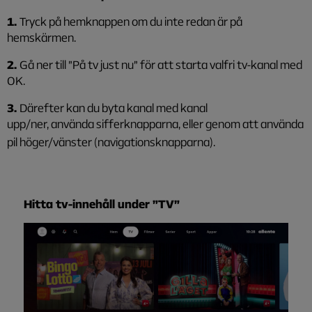
1.
Tryck på hemknappen om du inte redan är på
hemskärmen.
2.
Gå ner till ”På tv just nu” för att starta valfri tv-kanal med
OK.
3.
Därefter kan du byta kanal med kanal
upp/ner, använda sifferknapparna, eller genom att använda
pil höger/vänster (navigationsknapparna).
Hitta
tv-
inn
e
håll
u
nder
”
T
V
”