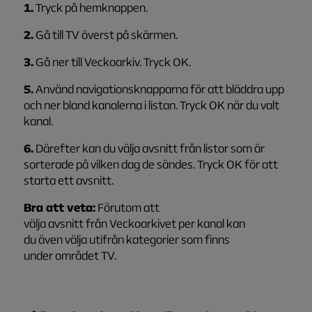
1.
Tryck på hemknappen.
2.
Gå till TV överst på skärmen.
3.
Gå ner till Veckoarkiv. Tryck OK.
5.
Använd navigationsknapparna för att bläddra upp
och ner bland kanalerna i listan. Tryck OK när du valt
kanal.
6.
Därefter kan du välja avsnitt från listor som är
sorterade på vilken dag de sändes. Tryck OK för att
starta ett avsnitt.
Bra
att veta
:
Förutom at
t
väl
ja
av
snitt
frå
n
Ve
ck
oar
k
ivet
per kan
al
kan
du
även
välja ut
ifrå
n kat
e
gorie
r
som
fin
ns
under
område
t TV.