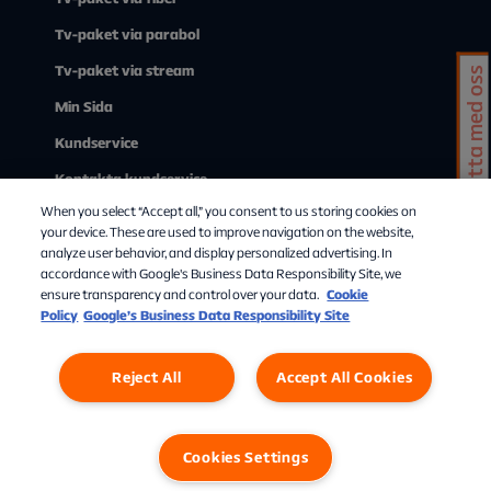
Tv-paket via parabol
Tv-paket via stream
Chatta med oss
Min Sida
Kundservice
Kontakta kundservice
When you select “Accept all,” you consent to us storing cookies on
Om Allente
your device. These are used to improve navigation on the website,
analyze user behavior, and display personalized advertising. In
accordance with Google's Business Data Responsibility Site, we
ensure transparency and control over your data.
Cookie
Policy
Google’s Business Data Responsibility Site
Reject All
Accept All Cookies
Personuppgifter
Cookies
Cookies Settings
Cookies Settings