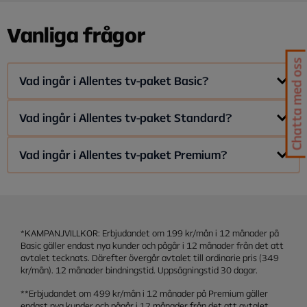
Vanliga frågor
Chatta med oss
Vad ingår i Allentes tv-paket Basic?
Allente erbjuder tre olika tv-paket med tv-kanaler och
Vad ingår i Allentes tv-paket Standard?
streamingtjänster:
Allente erbjuder tre olika tv-paket med tv-kanaler och
Vad ingår i Allentes tv-paket Premium?
I tv-paket Basic ingår 19 svenska tv-kanaler som du ser
streamingtjänster:
direkt i Allente-appen:
Allente erbjuder tre olika tv-paket med tv-kanaler och
SVT1
I tv-paket Standard ingår 51 tv-kanaler (ink. de 19 tv-
streamingtjänster:
kanalerna från Basic) och 10 streamingtjänster:
SVT2
TV3
Tv-paket Premium är det kompletta tv-paketet med 63 tv-
Streamingtjänster:
*KAMPANJVILLKOR: Erbjudandet om 199 kr/mån i 12 månader på
kanaler och 12 streamingtjänster:
TV4
Basic gäller endast nya kunder och pågår i 12 månader från det att
Apple TV
avtalet tecknats. Därefter övergår avtalet till ordinarie pris (349
Kanal 5
Streamingtjänster:
TV4 Play Plus
kr/mån). 12 månader bindningstid. Uppsägningstid 30 dagar.
TV6
Viaplay Film & Serier
Apple TV
Viaplay Sport
**Erbjudandet om 499 kr/mån i 12 månader på Premium gäller
SkyShowtime
endast nya kunder och pågår i 12 månader från det att avtalet
Viaplay Total