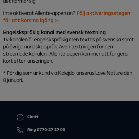
det närmar sig!
Inte aktiverat Allente-appen än?
Följ aktiveringsstegen
för att komma igång >
Engelskspråkig kanal med svensk textning
Tv-kanalen är engelskspråkig men textas på svenska samt
på övriga nordiska språk. Även textningen för den
streamade kanalen i Allente-appen kommer att fungera
kort efter lanseringen.
*
För dig som är kund via Kalejdo lanseras Love Nature den
8 januari.
Chatt
Ring 0770-27 27 00