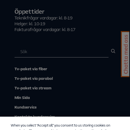
Öppettider
Teknikfrågor vardagar: kl. 8-19
Helger: kl. 10-19
Fakturafrågor vardagar: kl. 8-17
Chatta med oss
Tv-paket via fiber
Tv-paket via parabol
Tv-paket via stream
Min Sida
Kundservice
Kontakta kundservice
When you select “Accept all,” you consent to us storing cookies on
Om Allente