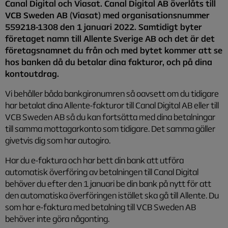
Canal Digital och Viasat. Canal Digital AB överlåts till
VCB Sweden AB (Viasat) med organisationsnummer
559218-1308 den 1 januari 2022. Samtidigt byter
företaget namn till Allente Sverige AB och det är det
företagsnamnet du från och med bytet kommer att se
hos banken då du betalar dina fakturor, och på dina
kontoutdrag.
Vi behåller båda bankgironumren så oavsett om du tidigare
har betalat dina Allente-fakturor till Canal Digital AB eller till
VCB Sweden AB så du kan fortsätta med dina betalningar
till samma mottagarkonto som tidigare. Det samma gäller
givetvis dig som har autogiro.
Har du e-faktura och har bett din bank att utföra
automatisk överföring av betalningen till Canal Digital
behöver du efter den 1 januari be din bank på nytt för att
den automatiska överföringen istället ska gå till Allente. Du
som har e-faktura med betalning till VCB Sweden AB
behöver inte göra någonting.