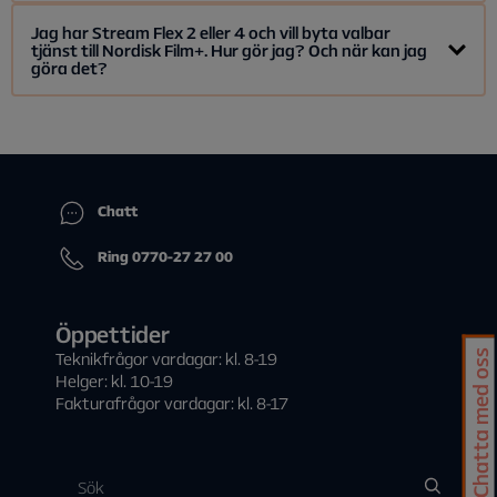
Nej, att kunna ladda ner innehåll och titta offline är en
Jag har Stream Flex 2 eller 4 och vill byta valbar
tjänst till Nordisk Film+. Hur gör jag? Och när kan jag
funktionalitet som inte finns i Allente-appen.
göra det?
Du som har Stream Flex 2 eller 4 har möjlighet att byta och
växla mellan dina valbara tjänster en gång per
kalendermånad. Det gör du på Min sida, under avsnittet ”Tv-
abonnemang”. Nordisk Film+ ingår i den valbara tjänsten
”Extra streamingtjänster”. När du bytt till Extra
Chatt
streamingtjänster kan du titta direkt i Allente-appen eller i
våra boxar Allente 1 och OnePlace.
Ring 0770-27 27 00
Öppettider
Chatta med oss
Teknikfrågor vardagar: kl. 8-19
Helger: kl. 10-19
Fakturafrågor vardagar: kl. 8-17