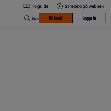
Tv-guide
Streama på webben
Bli kund
Logga in
Sök