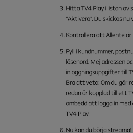
Hitta TV4 Play i listan av
"Aktivera". Du skickas nu v
Kontrollera att Allente är 
Fyll i kundnummer, postn
lösenord. Mejladressen och
inloggningsuppgifter till 
Bra att veta: Om du gör 
redan är kopplad till ett
ombedd att logga in med 
TV4 Play.
Nu kan du börja streama! 