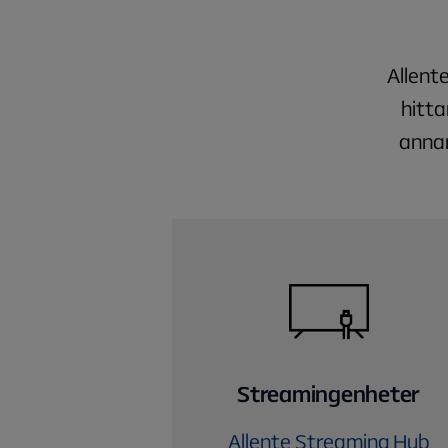
Allent
hitta
annan
Streamingenheter
Allente Streaming Hub