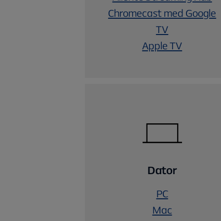
Chromecast med Google
TV
Apple TV
Dator
PC
Mac