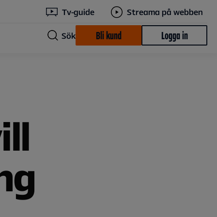
Tv-guide
Streama på webben
Bli kund
Logga in
Sök
ll
ng