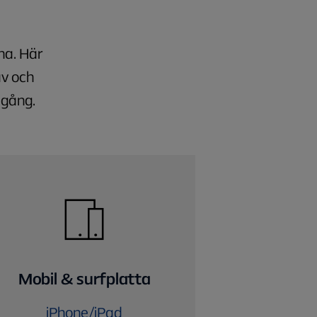
na. Här
av och
igång.
Mobil & surfplatta
iPhone/iPad