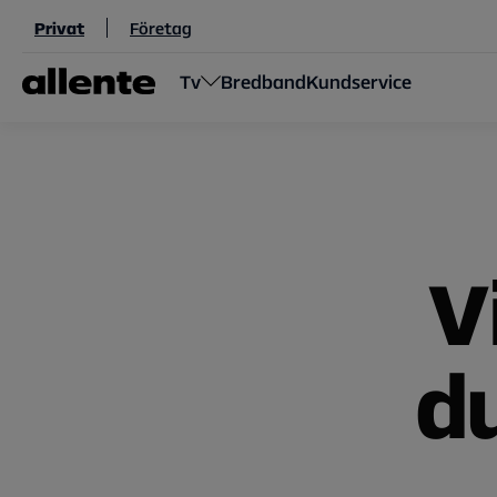
Hoppa till huvudinnehåll
Privat
Företag
Tv
Bredband
Kundservice
V
d