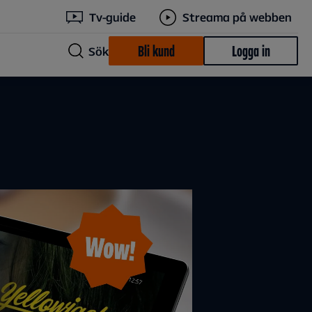
Tv-guide
Streama på webben
Bli kund
Logga in
Sök