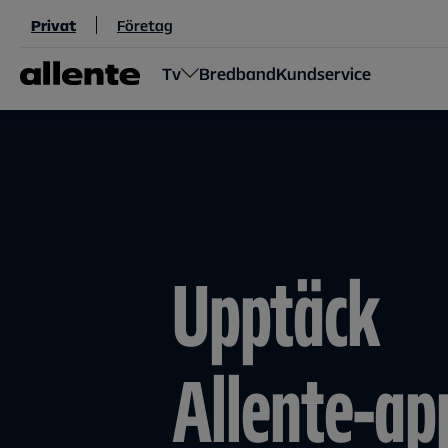
Hoppa till huvudinnehåll
Privat
Företag
Tv
Bredband
Kundservice
Upptäck
Allente-ap