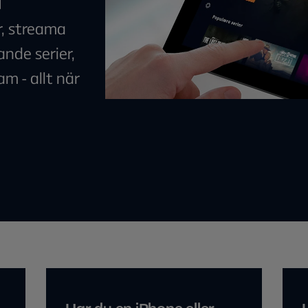
r, streama
ande serier,
m - allt när