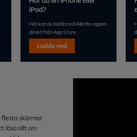
Har du en iPhone eller
iPad?
Här kan du ladda ned Allente-appen
H
direkt från App Store.
d
Ladda ned
 flesta skärmar.
tt läsa allt om