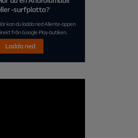
Har du en Androidmobil
eller -surfplatta?
är kan du ladda ned Allente-appen
irekt från Google Play-butiken.
Ladda ned