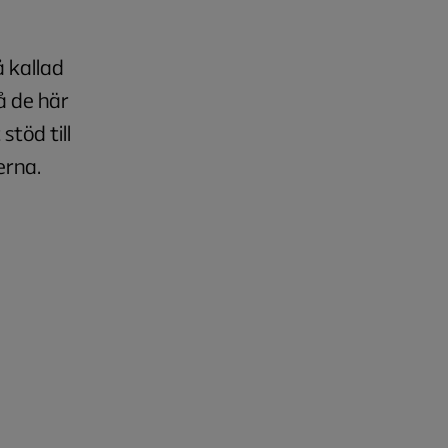
å kallad
å de här
stöd till
erna.