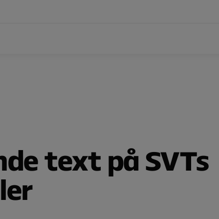
nde text på SVTs
ler