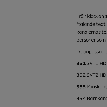
Från klockan 1
"talande text"
kanalernas tex
personer som 
De anpassade 
351
SVT1 HD 
352
SVT2 HD 
353
Kunskaps
354
Barnkana