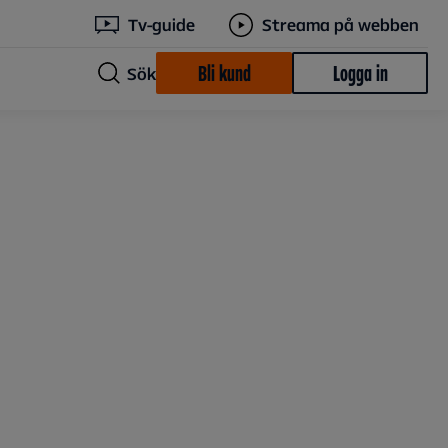
Tv-guide
Streama på webben
Bli kund
Logga in
Sök