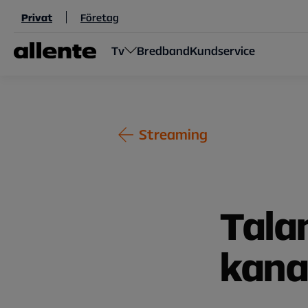
Hoppa till huvudinnehåll
Privat
Företag
Tv
Bredband
Kundservice
Streaming
Tala
kana