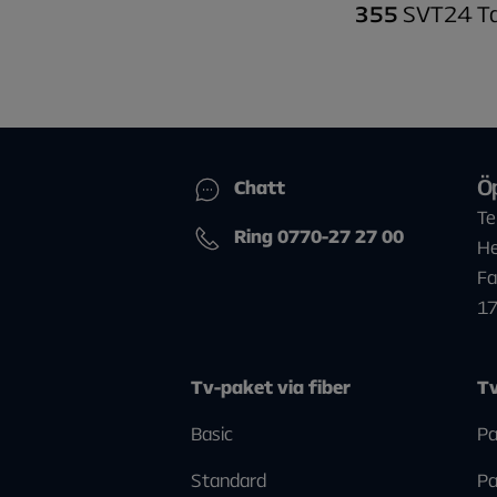
355
SVT24 Ta
Ö
Chatt
Te
Ring 0770-27 27 00
He
Fa
1
Tv-paket via fiber
Tv
Basic
Pa
Standard
Pa