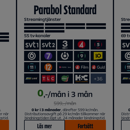
Parabol Standard
Streamingtjänster
Stre
55
tv-kanaler
69
t
+36
0
,-/mån i 3 mån
599
,-/
mån
.
0 kr i 3 månader
, därefter 599 kr/mån.
er när
Distributionsavgift på 29 kr/mån tillkommer när
Distr
gstid.
bindningstiden löpt ut. 24 månader bindningstid.
bindn
Läs mer
Fortsätt