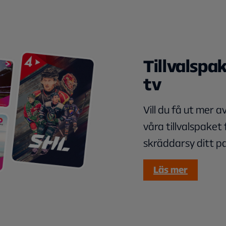
Tillvalspak
tv
Vill du få ut mer 
våra tillvalspaket
skräddarsy ditt pa
Läs mer