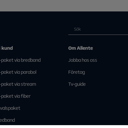
i kund
Om Allente
-paket via bredband
Jobba hos oss
-paket via parabol
Företag
-paket via stream
Tv-guide
-paket via fiber
llvalspaket
edband