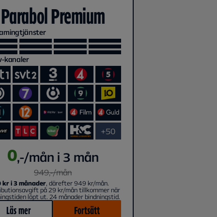
Parabol Premium
amingtjänster
v-kanaler
+50
0
,-/mån i 3 mån
949
,-/
mån
0 kr i 3 månader
, därefter 949 kr/mån.
ibutionsavgift på 29 kr/mån tillkommer när
ingstiden löpt ut. 24 månader bindningstid.
Läs mer
Fortsätt