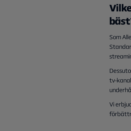
Vilk
bäst
Som
All
Standa
streami
Dessuto
tv-kanal
underhål
Vi erbju
förbättr