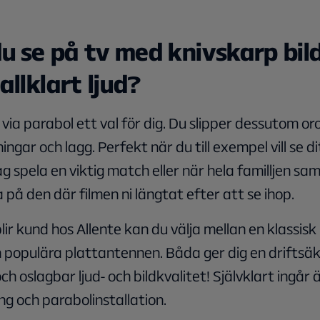
 du se på tv med knivskarp bil
allklart ljud?
 via parabol ett val för dig. Du slipper dessutom or
ningar och lagg. Perfekt när du till exempel vill se di
ag spela en viktig match eller när hela familljen sa
a på den där filmen ni längtat efter att se ihop.
lir kund hos Allente kan du välja mellan en klassisk
n populära plattantennen. Båda ger dig en driftsä
och oslagbar ljud- och bildkvalitet! Självklart ingår 
g och parabolinstallation.