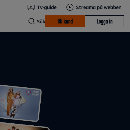
Tv-guide
Streama på webben
Bli kund
Logga in
Sök