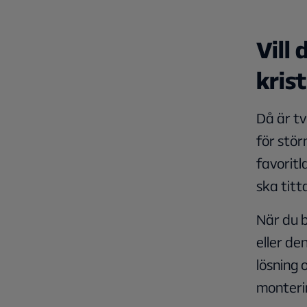
Vill
krist
Då är tv
för stör
favoritl
ska titt
När du b
eller de
lösning 
monterin