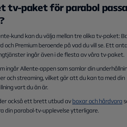
et tv-paket för parabol passa
?
ente
-kund kan du välja mellan tre olika tv-paket
:
Ba
rd
och Premium beroende på vad du vill se. Ett anta
ngtjänster
ingår även i de flesta av våra tv-paket.
m ingår Allente-appen som samlar din underhållni
er och streaming, vilket gör att du kan ta med din
lning vart du än är.
der också ett brett utbud av
boxar och hårdvar
a
s
a din parabol-tv-upplevelse ytterligare.