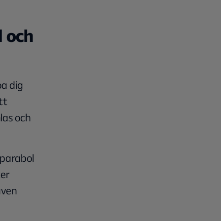
d och
oa dig
tt
mlas och
 parabol
ker
även