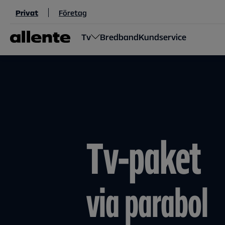
Hoppa till huvudinnehåll
Privat
Företag
Tv
Bredband
Kundservice
Tv-paket
via parabol