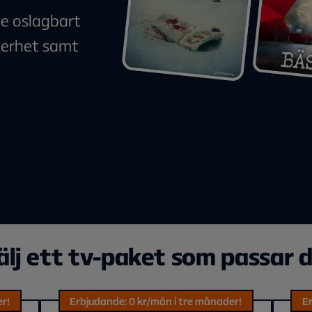
de oslagbart
äkerhet samt
älj ett tv-paket som passar d
er!
Erbjudande: 0 kr/mån i tre månader!
Er