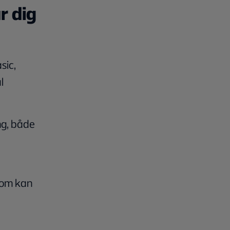
r dig
sic,
l
ng, både
om kan