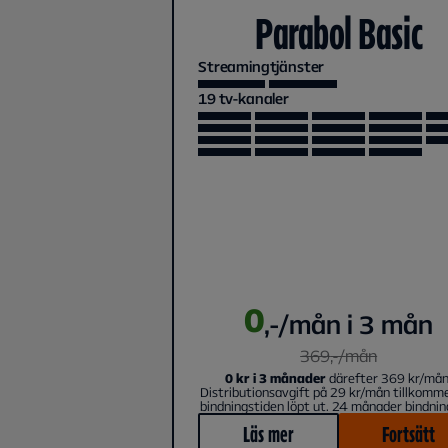
Parabol Basic
Streamingtjänster
19
tv-kanaler
0
,-/mån i 3 mån
369
,-/
mån
0 kr i 3 månader
därefter 369 kr/mån
Distributionsavgift på 29 kr/mån tillkomm
bindningstiden löpt ut. 24 månader bindnin
Läs mer
Fortsätt