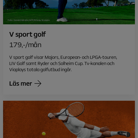
Foto: Donald Miralle/AFP/Ritzau Scanpix.
V sport golf
179,-/mån
V sport golf visar Majors, European- och LPGA-touren,
LIV Golf samt Ryder och Solheim Cup. Tv-kanalen och
Viaplays totala golfutbud ingår.
Läs mer