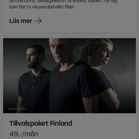
och DR Ultra. Tillvalspaketet är endast valbart för dig
som har tv via parabol eller fiber.
Läs mer
© 2018 Yle TV1
Tillvalspaket Finland
49,-/mån