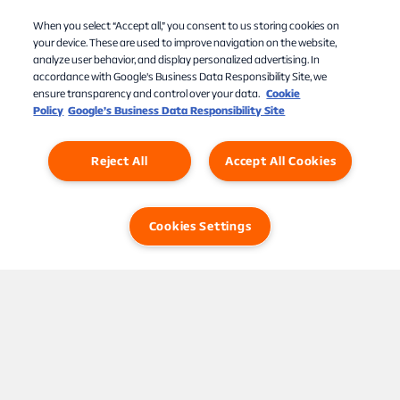
When you select “Accept all,” you consent to us storing cookies on
OUTflix
your device. These are used to improve navigation on the website,
analyze user behavior, and display personalized advertising. In
49,-/mån
accordance with Google's Business Data Responsibility Site, we
ensure transparency and control over your data.
Cookie
Internationell streamingtjänst med serier,
Policy
Google’s Business Data Responsibility Site
dokumentärer och originalprogram gjorda av och för
HBTQI-communityt.
Reject All
Accept All Cookies
Läs mer
Cookies Settings
Chatt