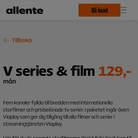
Hoppa till huvudinnehåll
Bli kund
Tillbaka
V series & film
129,-
mån
Fem kanaler fyllda till bredden med internationella
storfilmer och prisbelönade tv-serier. I paketet ingår även
Viaplay som ger dig tillgång till alla filmer och serier i
streamingtjänsten Viaplay.
Här får du de senaste storfilmerna direkt från bioduken till