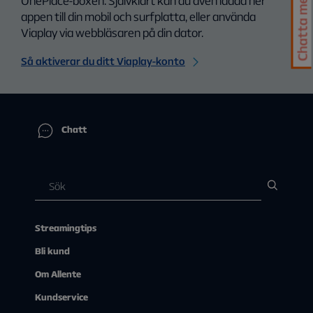
Chatta med oss
OnePlace-boxen. Självklart kan du även ladda ner
appen till din mobil och surfplatta, eller använda
Viaplay via webbläsaren på din dator.
Så aktiverar du ditt Viaplay-konto
Chatt
Streamingtips
Bli kund
Om Allente
Kundservice