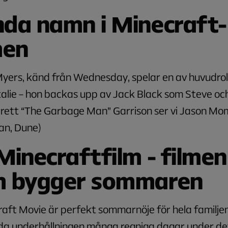
da namn i Minecraft-
men
ers, känd från
Wednesday
, spelar en av huvudro
lie – hon backas upp av Jack Black som Steve och 
rett “The Garbage Man” Garrison ser vi Jason M
n, Dune
)
Minecraftfilm - filmen
m bygger sommaren
raft Movie
är perfekt sommarnöje för hela familje
da underhållningen många regniga dagar under de