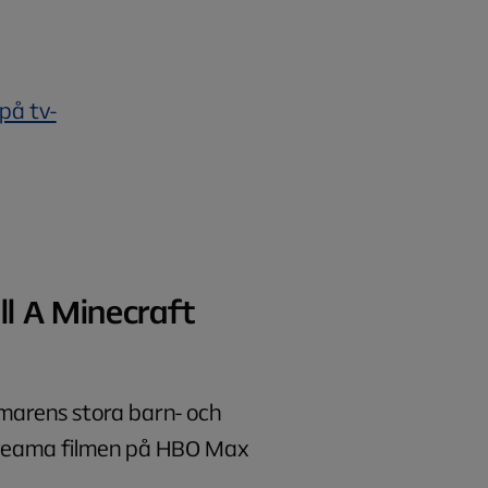
på tv-
ill A Minecraft
ommarens stora barn- och
streama filmen på HBO Max