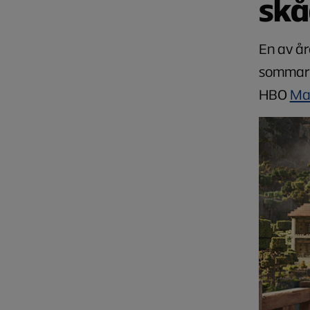
skå
En av år
sommarl
HBO
Ma