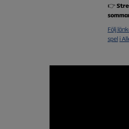
👉
Str
sommare
Följ län
spel
i A