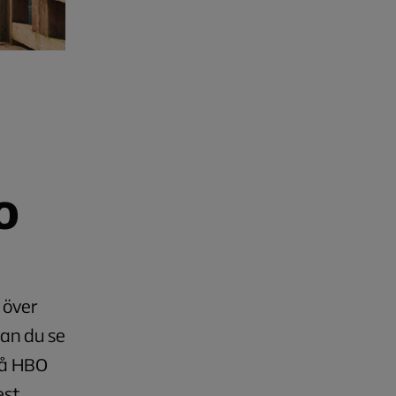
O
 över
kan du se
på HBO
est