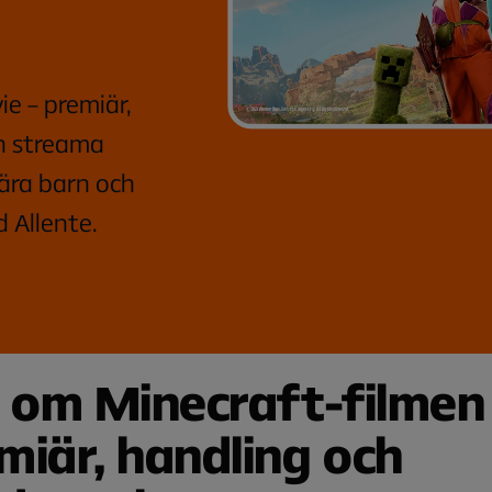
ie – premiär,
h streama
ära barn och
 Allente.
t om Minecraft-filmen
miär, handling och