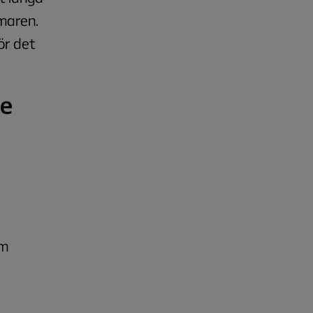
maren.
ör det
ie
om