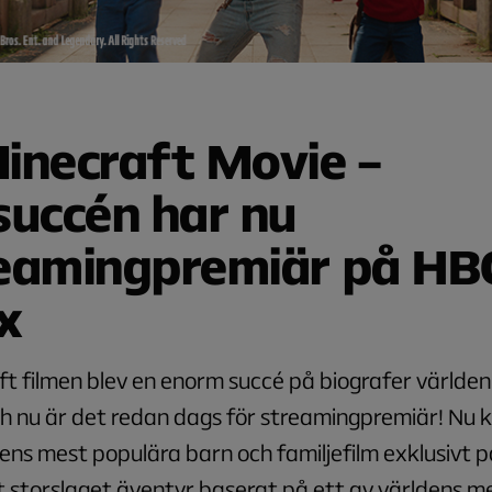
inecraft Movie –
succén har nu
eamingpremiär på HB
x
t filmen blev en enorm succé på biografer världen
h nu är det redan dags för streamingpremiär! Nu 
ns mest populära barn och familjefilm exklusivt 
 storslaget äventyr baserat på ett av världens m