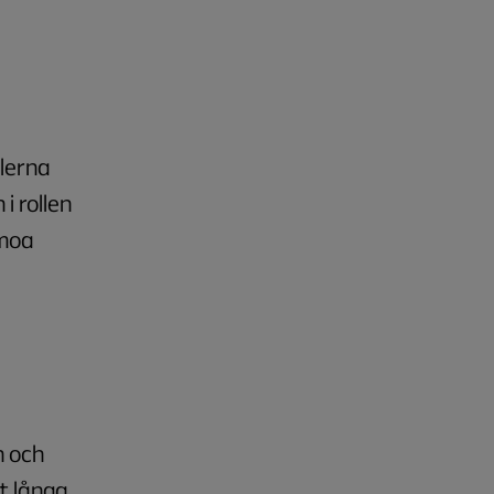
llerna
i rollen
omoa
n och
t långa