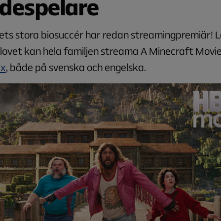
despelare
ets stora biosuccér har redan streamingpremiär! L
ovet kan hela familjen streama
A Minecraft Movi
x
, både på svenska och engelska.