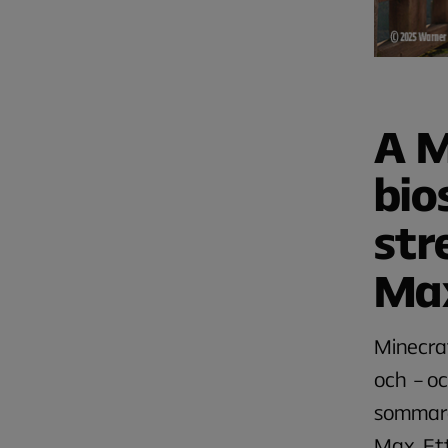
A M
bio
str
Ma
Minecraf
och – oc
sommare
Max. Ett