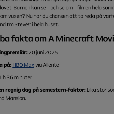
ovet. Barnen kan se – och se om – filmen hela som
som vuxen? Nu har du chansen att ta reda på varf
nd I’m Steve!” i hela huset.
ba fakta om A Minecraft Mov
ingpremiär:
20 juni 2025
a på:
HBO Max
via Allente
 h 36 minuter
n regnig dag på semestern-faktor:
Lika stor s
d Mansion.