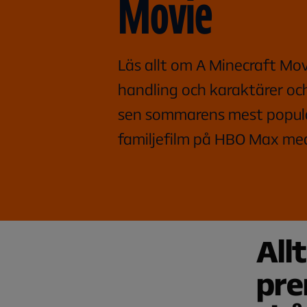
Movie
Läs allt om A Minecraft Mov
handling och karaktärer oc
sen sommarens mest popul
familjefilm på HBO Max med
All
pre