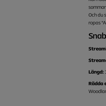
sommarl
Och du 
ropas “A
Snab
Stream
Stream
Längd:
1
Rädda e
Woodlan