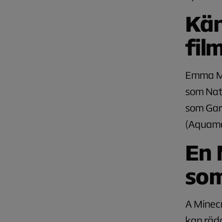
Kän
fil
Emma My
som Nata
som Gar
(
Aquama
En 
so
A Minec
kan räd