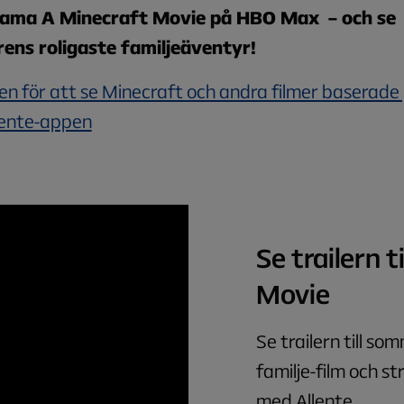
eama
A Minecraft Movie
på HBO Max – och se
ns roligaste familjeäventyr!
ken för att se Minecraft och andra filmer baserade 
llente-appen
Se trailern t
Movie
Se trailern till s
familje-film och 
med Allente.