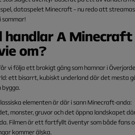
spel, dataspelet Minecraft – nu redo att streama
 i sommar!
 handlar A Minecraft
vie om?
 får vi följa ett brokigt gäng som hamnar i Överjor
d: ett bisarrt, kubiskt underland där det mesta g
h bygga.
klassiska elementen är där i sann Minecraft-anda:
et, monster, gruvor och det öppna landskapet där 
a. Filmen är ett fartfyllt äventyr som både fans 
ngar kommer älska.