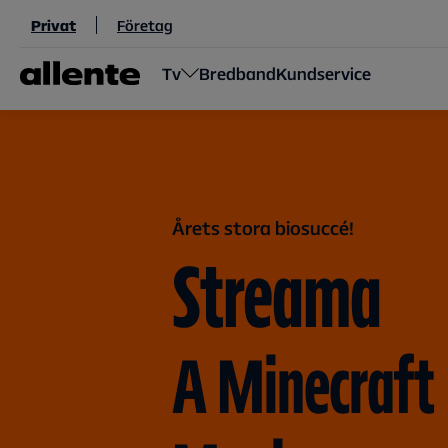
Hoppa till huvudinnehåll
Privat
Företag
Tv
Bredband
Kundservice
Årets stora biosuccé!
Streama
A Minecraft