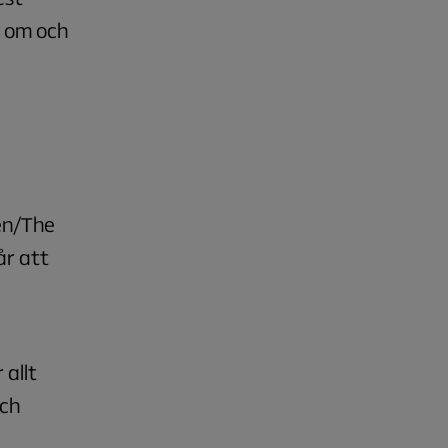
s om och
den/The
år att
allt
och