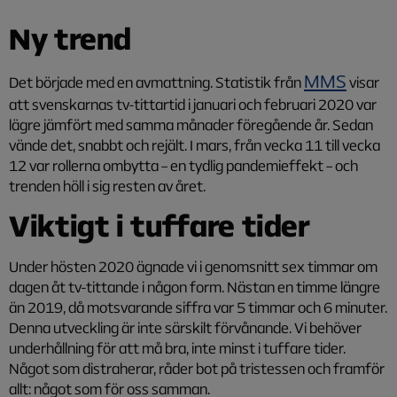
Ny trend
MMS
Det började med en avmattning. Statistik från
visar
att svenskarnas tv-tittartid i januari och februari 2020 var
lägre jämfört med samma månader föregående år. Sedan
vände det, snabbt och rejält. I mars, från vecka 11 till vecka
12 var rollerna ombytta – en tydlig pandemieffekt – och
trenden höll i sig resten av året.
Viktigt i tuffare tider
Under hösten 2020 ägnade vi i genomsnitt sex timmar om
dagen åt tv-tittande i någon form. Nästan en timme längre
än 2019, då motsvarande siffra var 5 timmar och 6 minuter.
Denna utveckling är inte särskilt förvånande. Vi behöver
underhållning för att må bra, inte minst i tuffare tider.
Något som distraherar, råder bot på tristessen och framför
allt: något som för oss samman.