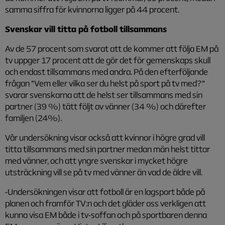
samma siffra för kvinnorna ligger på 44 procent.
Svenskar vill titta på fotboll tillsammans
Av de 57 procent som svarat att de kommer att följa EM på
tv uppger 17 procent att de gör det för gemenskaps skull
och endast tillsammans med andra. På den efterföljande
frågan ”Vem eller vilka ser du helst på sport på tv med?”
svarar svenskarna att de helst ser tillsammans med sin
partner (39 %) tätt följt av vänner (34 %) och därefter
familjen (24%).
Vår undersökning visar också att kvinnor i högre grad vill
titta tillsammans med sin partner medan män helst tittar
med vänner, och att yngre svenskar i mycket högre
utsträckning vill se på tv med vänner än vad de äldre vill.
-Undersökningen visar att fotboll är en lagsport både på
planen och framför TV:n och det gläder oss verkligen att
kunna visa EM både i tv-soffan och på sportbaren denna