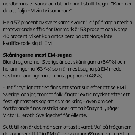
nordbornas tv-vanor och bland annat ställt frågan ”Kommer
du att följa EM via tv i sommar?”.
Hela 57 procent av svenskarna svarar ”Ja” på frågan medan
motsvarande siffra för Danmark är 53 procent och Norge
40 procent, vilket kan antas bero på att Norge inte
kvalificerade sig till EM.
Skåningarna mest EM-sugna
Bland regionerna i Sverige är det skåningarna (64%) och
hallänningarna (63 %) som är mest sugna på EM medan
västmanlänningarna är minst peppade (48%).
-Det är tydligt att det finns ett stort sug efter att se EM i
Sverige, och jag tror att folk längtar extra mycket efter ett
festligt mästerskap att samlas kring – även om det
fortfarande finns restriktioner att ta hänsyn till, säger
Victor Liljeroth, Sverigechef för Allente.
Sett till kön är det män som oftast svarat ”Ja” på frågan om
de kommer att följa EM på tv i sommar, 69 procent, medan