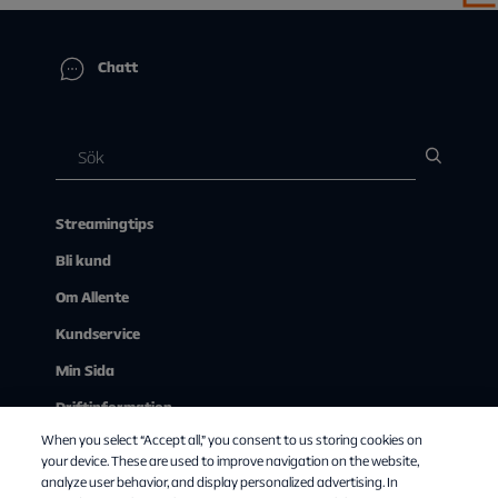
Chatt
Streamingtips
Bli kund
Om Allente
Kundservice
Min Sida
Driftinformation
When you select “Accept all,” you consent to us storing cookies on
Se på tv via webben
your device. These are used to improve navigation on the website,
analyze user behavior, and display personalized advertising. In