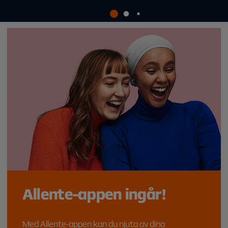
Allente-appen ingår!
Med Allente-appen kan du njuta av dina