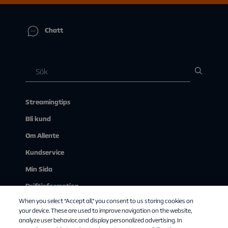
Chatt
Streamingtips
Bli kund
Om Allente
Kundservice
Min Sida
Driftinformation
When you select “Accept all,” you consent to us storing cookies on
Se på tv via webben
your device. These are used to improve navigation on the website,
analyze user behavior, and display personalized advertising. In