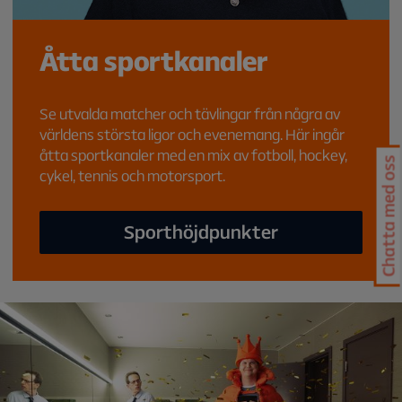
Åtta sportkanaler
Se utvalda matcher och tävlingar från några av
världens största ligor och evenemang. Här ingår
åtta sportkanaler med en mix av fotboll, hockey,
Chatta med oss
cykel, tennis och motorsport.
Sporthöjdpunkter