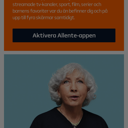
streamade tv-kanaler, sport, film, serier och
barnens favoriter var du än befinner dig och på
upp till fyra skärmar samtidigt.
Aktivera Allente-appen