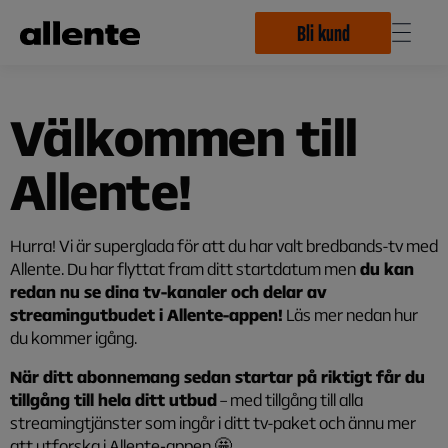
Hoppa till huvudinnehåll
Bli kund
Välkommen till
Allente!
Hurra! Vi är superglada för att du har valt bredbands-tv med
Allente. Du har flyttat fram ditt startdatum men
du kan
redan nu se dina tv-kanaler och delar av
streamingutbudet i Allente-appen!
Läs mer nedan hur
du kommer igång.
När ditt abonnemang sedan startar på riktigt får du
tillgång till hela ditt utbud
– med tillgång till alla
streamingtjänster som ingår i ditt tv-paket och ännu mer
att utforska i Allente‑appen 🤩