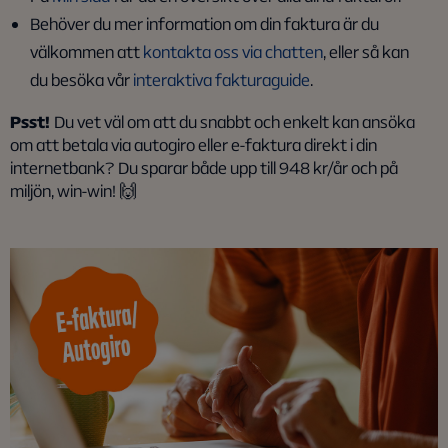
Behöver du mer information om din faktura är du
välkommen att
kontakta oss via chatten
, eller så kan
du besöka vår
interaktiva fakturaguide
.
Psst!
Du vet väl om att du snabbt och enkelt kan ansöka
om att betala via autogiro eller e-faktura direkt i din
internetbank? Du
spara
r både
upp
till
948 kr/år och på
miljön, win-win! 🙌