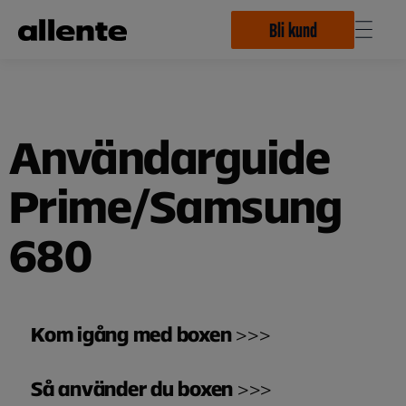
Hoppa till huvudinnehåll
Bli kund
Användarguide
Prime/Samsung
680
Kom igång med boxen
>>>
Så använder du boxen
>>>