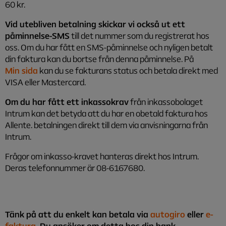
60 kr.
Vid utebliven betalning skickar vi också ut ett
påminnelse-SMS
till det nummer som du registrerat hos
oss. Om du har fått en SMS-påminnelse och nyligen betalt
din faktura kan du bortse från denna påminnelse. På
Min sida
kan du se fakturans status och betala direkt med
VISA eller Mastercard.
Om du har fått ett inkassokrav
från inkassobolaget
Intrum kan det betyda att du har en obetald faktura hos
Allente. betalningen direkt till dem via anvisningarna från
Intrum.
Frågor om inkasso-kravet hanteras direkt hos Intrum.
Deras telefonnummer är 08-6167680.
Tänk på att du enkelt kan betala via
autogiro
eller
e-
faktura
. Du ansöker om detta hos din bank.