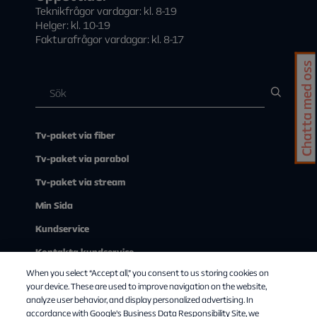
Teknikfrågor vardagar: kl. 8-19
Helger: kl. 10-19
Fakturafrågor vardagar: kl. 8-17
Chatta med oss
Tv-paket via fiber
Tv-paket via parabol
Tv-paket via stream
Min Sida
Kundservice
Kontakta kundservice
When you select “Accept all,” you consent to us storing cookies on
Om Allente
your device. These are used to improve navigation on the website,
analyze user behavior, and display personalized advertising. In
accordance with Google's Business Data Responsibility Site, we