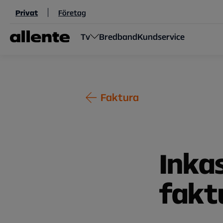
Hoppa till huvudinnehåll
Privat
Företag
Tv
Bredband
Kundservice
Faktura
Inka
fakt