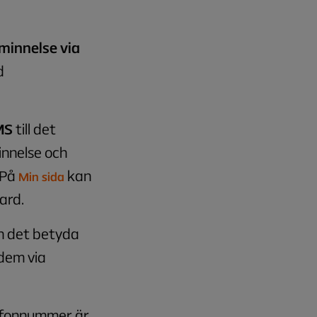
minnelse via
d
MS
till det
nnelse och
 På
kan
Min sida
card.
n det betyda
 dem via
lefonnummer är