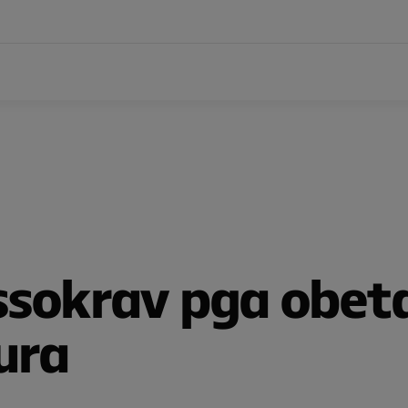
ssokrav pga obet
ura