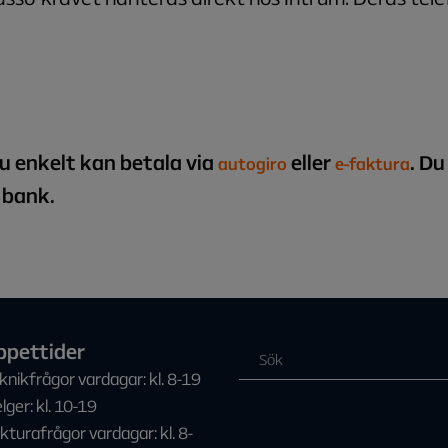
u enkelt kan betala via
eller
. D
autogiro
e-faktura
 bank.
ppettider
knikfrågor vardagar: kl. 8-19
lger: kl. 10-19
kturafrågor vardagar: kl. 8-