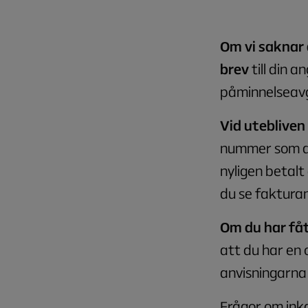
Om vi saknar 
brev
till din 
påminnelseavgi
Vid utebliven
nummer som du
nyligen betalt
du se fakturan
Om du har fåt
att du har en 
anvisningarna
Frågor om ink