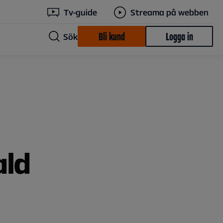
Tv-guide
Streama på webben
Bli kund
Logga in
Sök
ald