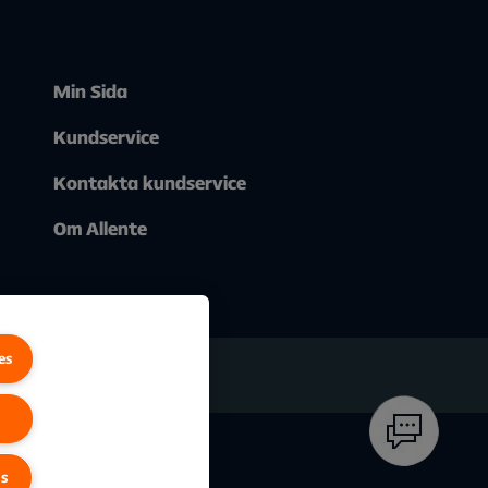
Min Sida
Kundservice
Kontakta kundservice
Om Allente
es
gs