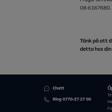
08-6167680.
Tänk på att d
detta hos din
Ö
Chatt
Te
Ring 0770-27 27 00
He
Fa