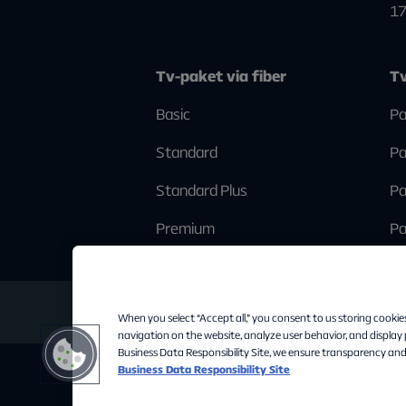
1
Tv-paket via fiber
Tv
Basic
Pa
Standard
Pa
Standard Plus
Pa
Premium
Pa
When you select “Accept all,” you consent to us storing cookie
navigation on the website, analyze user behavior, and display
Business Data Responsibility Site, we ensure transparency and
Business Data Responsibility Site