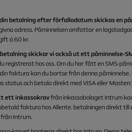
din betalning efter förfallodatum skickas en på
angivna adress. Påminnelsen omfattar en lagstadga
ft á 60 kr.
 betalning skickar vi också ut ett påminnelse-S
 registrerat hos oss. Om du har fått en SMS-påmi
 din faktura kan du bortse från denna påminnelse.
s status och betala direkt med VISA eller Master
t ett inkassokrav
från inkassobolaget Intrum ka
obetald faktura hos Allente. betalningen direkt till
 från Intrum.
asso-kravet hanteras direkt hos Intrum. Deras te