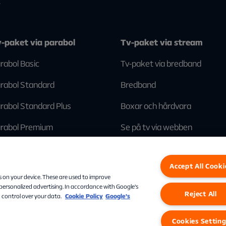
7
-paket via parabol
Tv-paket via stream
rabol Basic
Tv-paket via bredband
rabol Standard
Bredband
rabol Standard Plus
Boxar och hårdvara
rabol Premium
Se på tv via webben
Accept All Cooki
Facebook
Instagram
Linkedin
s on your device. These are used to improve
 personalized advertising. In accordance with Google's
Reject All
 control over your data.
Cookie Policy
Google’s
Personuppgifter
Cookies
Cookies Settings
Cookies Settin