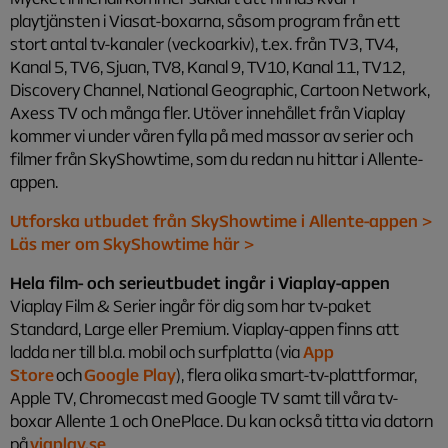
playtjänsten i Viasat-boxarna, såsom program från ett
stort antal tv-kanaler (veckoarkiv), t.ex. från TV3, TV4,
Kanal 5, TV6, Sjuan, TV8, Kanal 9, TV10, Kanal 11, TV12,
Discovery Channel, National Geographic, Cartoon Network,
Axess TV och många fler. Utöver innehållet från Viaplay
kommer vi under våren fylla på med massor av serier och
filmer från SkyShowtime, som du redan nu hittar i Allente-
appen.
Utforska utbudet från SkyShowtime i Allente-appen >
Läs mer om SkyShowtime här >
Hela film- och serieutbudet ingår i Viaplay-appen
Viaplay Film & Serier ingår för dig som har tv-paket
Standard, Large eller Premium.
Viaplay-appen finns att
ladda ner till bl.a. mobil och surfplatta (via
App
Store
och
Google Play
), flera olika smart-tv-plattformar,
Apple TV, Chromecast med Google TV samt till våra tv-
boxar Allente 1 och OnePlace. Du kan också titta via datorn
på
viaplay.se
.