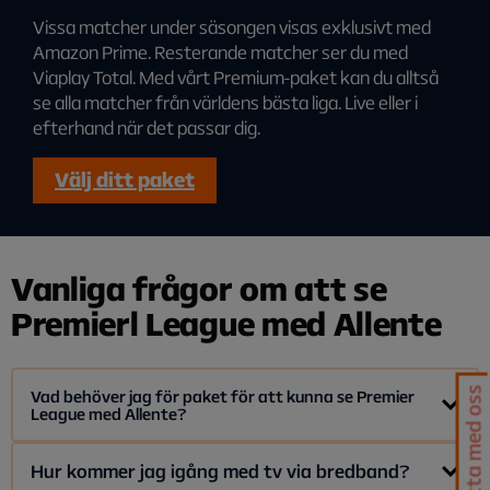
Vissa matcher under säsongen visas exklusivt med
Amazon Prime. Resterande matcher ser du med
Viaplay Total. Med vårt Premium-paket kan du alltså
se alla matcher från världens bästa liga. Live eller i
efterhand när det passar dig.
Välj ditt paket
Vanliga frågor om att se
Premierl League med Allente
Chatta med oss
Vad behöver jag för paket för att kunna se Premier
League med Allente?
Om du vill se alla matcher från Premier League beställer du
Hur kommer jag igång med tv via bredband?