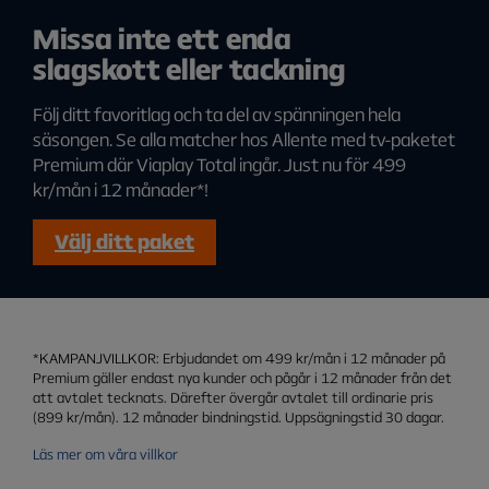
UFC
Är du redan Allente-kund och vill uppgradera ditt parabol-tv
Missa inte ett enda
utbud gör du det enkelt på
Min Sida
slagskott eller tackning
Följ ditt favoritlag och ta del av spänningen hela
säsongen. Se alla matcher hos Allente med tv-paketet
Premium där Viaplay Total ingår. Just nu för 499
kr/mån i 12 månader*!
Välj ditt paket
*KAMPANJVILLKOR: Erbjudandet om 499 kr/mån i 12 månader på
Premium gäller endast nya kunder och pågår i 12 månader från det
att avtalet tecknats. Därefter övergår avtalet till ordinarie pris
(899 kr/mån). 12 månader bindningstid. Uppsägningstid 30 dagar.
Läs mer om våra villkor