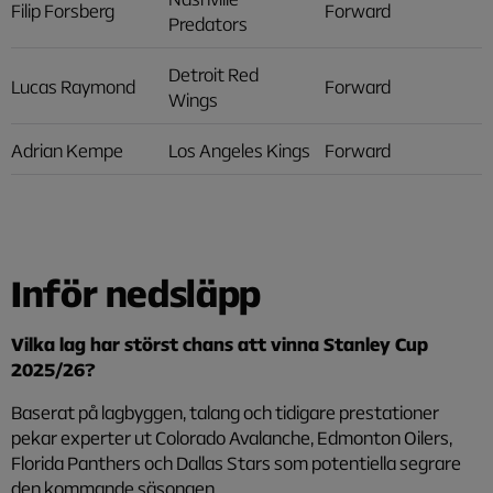
Filip Forsberg
Forward
Predators
Detroit Red
Lucas Raymond
Forward
Wings
Adrian Kempe
Los Angeles Kings
Forward
Inför nedsläpp
Vilka lag har störst chans att vinna Stanley Cup
2025/26?
Baserat på lagbyggen, talang och tidigare prestationer
pekar experter ut Colorado Avalanche, Edmonton Oilers,
Florida Panthers och Dallas Stars som potentiella segrare
den kommande säsongen.