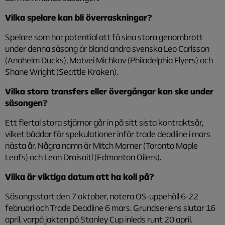
Vilka spelare kan bli överraskningar?
Spelare som har potential att få sina stora genombrott
under denna säsong är bland andra svenska Leo Carlsson
(Anaheim Ducks), Matvei Michkov (Philadelphia Flyers) och
Shane Wright (Seattle Kraken).
Vilka stora transfers eller övergångar kan ske under
säsongen?
Ett flertal stora stjärnor går in på sitt sista kontraktsår,
vilket bäddar för spekulationer inför trade deadline i mars
nästa år. Några namn är Mitch Marner (Toronto Maple
Leafs) och Leon Draisaitl (Edmonton Oilers).
Vilka är viktiga datum att ha koll på?
Säsongsstart den 7 oktober, notera OS-uppehåll 6-22
februari och Trade Deadline 6 mars. Grundseriens slutar 16
april, varpå jakten på Stanley Cup inleds runt 20 april.