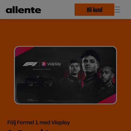
Hoppa till huvudinnehåll
Bli kund
Följ Formel 1 med Viaplay