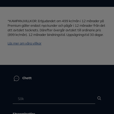
*KAMPANJVILLKOR: Erbjudandet om 499 kr/mån i 12 månader på
Premium gäller endast nya kunder och pågår i 12 månader från det
att avtalet tecknats. Därefter övergår avtalet till ordinarie pris
(899 kr/mån). 12 månader bindningstid. Uppsägningstid 30 dagar.
Läs mer om våra villkor
Chatt
Streamingtips