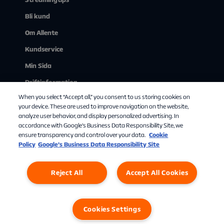
Bli kund
Om Allente
Kundservice
Min Sida
Driftinformation
When you select “Accept all,” you consent to us storing cookies on
Se på tv via webben
your device. These are used to improve navigation on the website,
analyze user behavior, and display personalized advertising. In
accordance with Google's Business Data Responsibility Site, we
ensure transparency and control over your data.
Cookie
Policy
Google’s Business Data Responsibility Site
Reject All
Accept All Cookies
Personuppgifter
Cookies
Cookies Settings
Cookies Settings